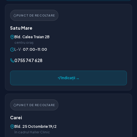
PUNCT DE RECOLTARE
Satu Mare
Bld. Calea Traian 2B
centru oraș
L–V ·
07:00–11:00
0755 747 628
Indicații →
PUNCT DE RECOLTARE
Carei
Bld. 25 Octombrie 19/2
în cadrul Haller Clinic