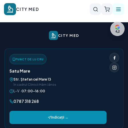
CITY MED
4,2
CITY MED
PUNCT DE LUCRU
Satu Mare
Str. Ștefan cel Mare 13
în cadrul Clinicii Hám János
L–V ·
07:00–16:00
0787 318 268
Indicații →