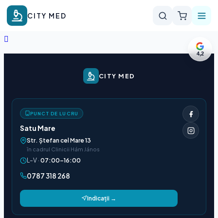
CITY MED
4,2
CITY MED
PUNCT DE LUCRU
Satu Mare
Str. Ștefan cel Mare 13
în cadrul Clinicii Hám János
L–V ·
07:00–16:00
0787 318 268
Indicații →