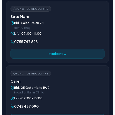
PUNCT DE RECOLTARE
Satu Mare
Bld. Calea Traian 2B
centru oraș
L–V ·
07:00–11:00
0755 747 628
Indicații →
PUNCT DE RECOLTARE
Carei
Bld. 25 Octombrie 19/2
în cadrul Haller Clinic
L–V ·
07:00–15:00
0742 437 090