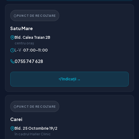
PUNCT DE RECOLTARE
Satu Mare
Bld. Calea Traian 2B
centru oraș
L–V ·
07:00–11:00
0755 747 628
Indicații →
PUNCT DE RECOLTARE
Carei
Bld. 25 Octombrie 19/2
în cadrul Haller Clinic