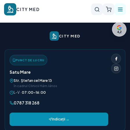
CITY MED
4,2
CITY MED
PUNCT DE LUCRU
Satu Mare
Str. Ștefan cel Mare 13
în cadrul Clinicii Hám János
L–V ·
07:00–16:00
0787 318 268
Indicații →